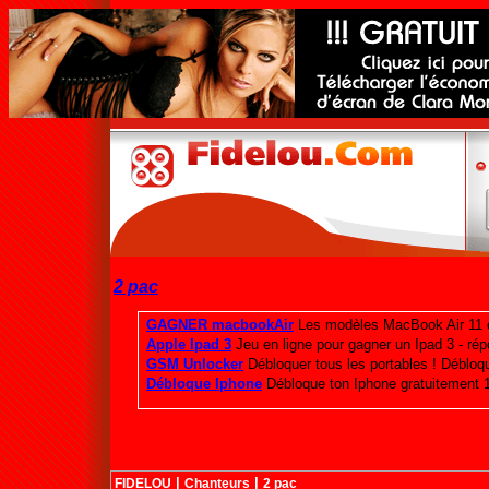
2 pac
|
|
FIDELOU
Chanteurs
2 pac