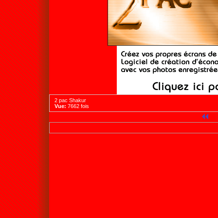
2 pac Shakur
Vue:
7662 fois