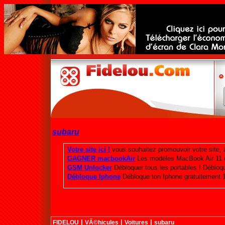
subaru
|
|
|
FIDELOU
VÃ©hicules
Voitures
subaru