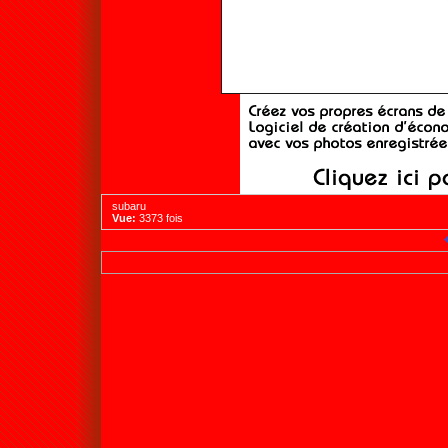
subaru
Vue:
3373 fois