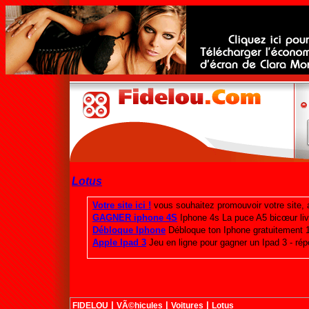
Lotus
|
|
|
FIDELOU
VÃ©hicules
Voitures
Lotus