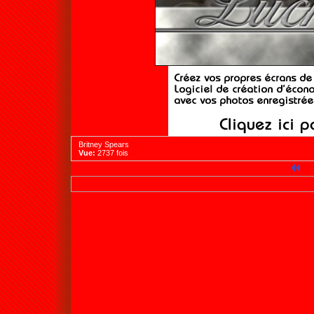
Britney Spears
Vue:
2737 fois