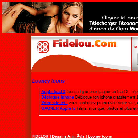
Looney toons
|
|
FIDELOU
Dessins AnimÃ©s
Looney toons