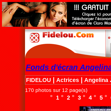
Fonds d'écran Angelina
|
|
FIDELOU
Actrices
Angelina 
170 photos sur 12 page(s)
°
°
°
°
°
°
1
2
3
4
5