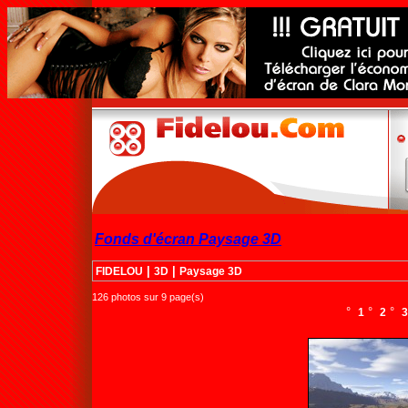
Fonds d'écran Paysage 3D
|
|
FIDELOU
3D
Paysage 3D
126 photos sur 9 page(s)
°
°
°
1
2
3