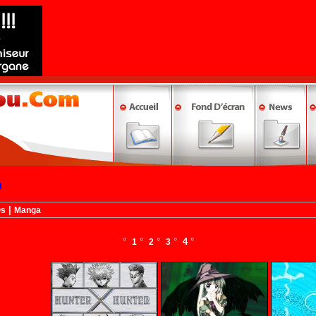
a
|
©s
Manga
°
°
°
°
4
°
1
2
3