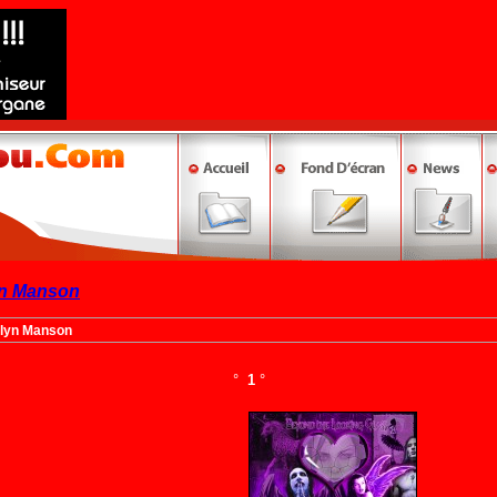
yn Manson
ilyn Manson
°
1
°